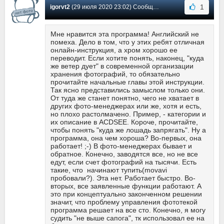
1
igorvt2
(29 июля 2020 23:02) Сообщение #17
Мне нравится эта программа! Английский не
помеха. Дело в том, что у этих ребят отличная
онлайн-инструкция, а хром хорошо ее
переводит. Если хотите понять, наконец, "куда
же ветер дует" в современной организации
хранения фотографий, то обязательно
прочитайте начальные главы этой инструкции.
Так ясно представились замыслом только они.
От туда же станет понятно, чего не хватает в
других фото-менеджерах или же, хотя и есть,
но плохо растолмачено. Пример, - категории и
их описание в ACDSEE. Короче, прочитайте,
чтобы понять "куда же лошадь запрягать". Ну а
программа, она чем хороша? Во-первых, она
работает! ;-) В фото-менеджерах бывает и
обратное. Конечно, заводятся все, но не все
едут, если счет фотографий на тысячи. Есть
такие, что начинают тупить(movavi
пробовали?). Эта нет. Работает быстро. Во-
вторых, все заявленные функции работают. А
это при концептуально законченном решении
значит, что проблему управления фототекой
программа решает на все сто. Конечно, я могу
судить "не выше сапога", тк использовал ее на