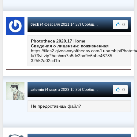
0
0eck
(4 февраля 2021 14:37) Сообщение #19
Phototheca 2020.17 Home
Сведения о лицензии: пожизненная
https://files2.giveawayoftheday.com/Lunarship/Photot
lu73vt.zip?hash=a7a5dc2ba9e6abe46785
32552a02cd1b
0
artemio
(4 марта 2023 15:35) Сообщение #18
Не предоставишь файл?