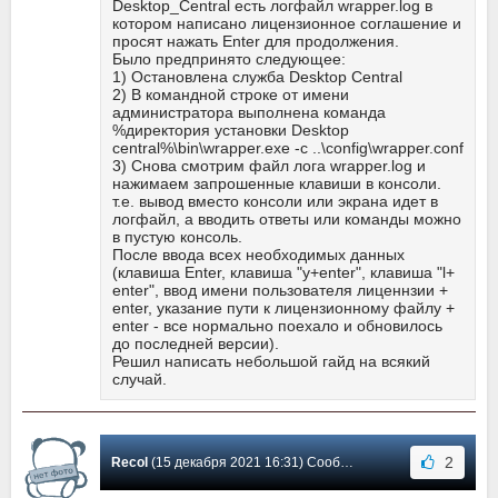
Desktop_Central есть логфайл wrapper.log в
котором написано лицензионное соглашение и
просят нажать Enter для продолжения.
Было предпринято следующее:
1) Остановлена служба Desktop Central
2) В командной строке от имени
администратора выполнена команда
%директория установки Desktop
central%\bin\wrapper.exe -c ..\config\wrapper.conf
3) Снова смотрим файл лога wrapper.log и
нажимаем запрошенные клавиши в консоли.
т.е. вывод вместо консоли или экрана идет в
логфайл, а вводить ответы или команды можно
в пустую консоль.
После ввода всех необходимых данных
(клавиша Enter, клавиша "y+enter", клавиша "l+
enter", ввод имени пользователя лиценнзии +
enter, указание пути к лицензионному файлу +
enter - все нормально поехало и обновилось
до последней версии).
Решил написать небольшой гайд на всякий
случай.
2
Recol
(15 декабря 2021 16:31) Сообщение #18