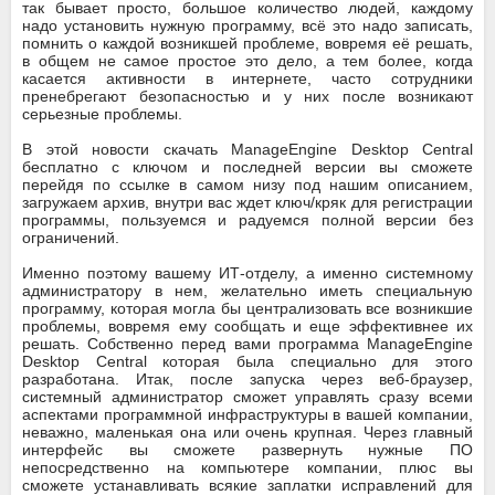
так бывает просто, большое количество людей, каждому
надо установить нужную программу, всё это надо записать,
помнить о каждой возникшей проблеме, вовремя её решать,
в общем не самое простое это дело, а тем более, когда
касается активности в интернете, часто сотрудники
пренебрегают безопасностью и у них после возникают
серьезные проблемы.
В этой новости скачать ManageEngine Desktop Central
бесплатно с ключом и последней версии вы сможете
перейдя по ссылке в самом низу под нашим описанием,
загружаем архив, внутри вас ждет ключ/кряк для регистрации
программы, пользуемся и радуемся полной версии без
ограничений.
Именно поэтому вашему ИТ-отделу, а именно системному
администратору в нем, желательно иметь специальную
программу, которая могла бы централизовать все возникшие
проблемы, вовремя ему сообщать и еще эффективнее их
решать. Собственно перед вами программа ManageEngine
Desktop Central которая была специально для этого
разработана. Итак, после запуска через веб-браузер,
системный администратор сможет управлять сразу всеми
аспектами программной инфраструктуры в вашей компании,
неважно, маленькая она или очень крупная. Через главный
интерфейс вы сможете развернуть нужные ПО
непосредственно на компьютере компании, плюс вы
сможете устанавливать всякие заплатки исправлений для