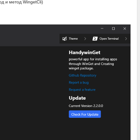
д и метод WingetCli)