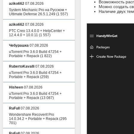
Возможность расп
aziko662
07.08.2026
Можно создать св
System Mechanic Pro на Русском +
Наличие двух тем
Ultimate Defense 26.5.1.249
(1 557)
aziko662
07.08.2026
PTC Creo 13.4.0.0 + HelpCenter +
12.4.4.0 + 10.0.11
(1 557)
Чебурашка
07.08.2026
uTorrent Pro 3.6.0 Build 47254 +
Portable + Repack
(1 822)
RubertoKavalli
07.08.2026
uTorrent Pro 3.6.0 Build 47254 +
Portable + Repack
(259)
Hisheen
07.08.2026
uTorrent Pro 3.6.0 Build 47254 +
Portable + Repack
(13 087)
RuFull
07.08.2026
Wondershare Recoverit Pro
14.0.34.2 + Portable + Repack
(295
701)
RuFull
07.08.2026