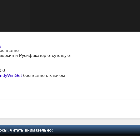
g
Бесплатно
я версия и Русификатор отсутствуют
0.0
ndyWinGet
бесплатно с ключом
осы, читать внимательно: