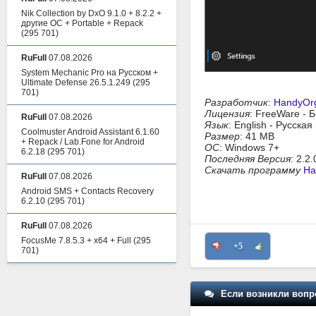
Nik Collection by DxO 9.1.0 + 8.2.2 +
другие ОС + Portable + Repack
(295 701)
RuFull
07.08.2026
System Mechanic Pro на Русском +
Ultimate Defense 26.5.1.249
(295
701)
Разработчик
:
HandyOr
Лицензия
: FreeWare - 
RuFull
07.08.2026
Язык
: English - Русска
Coolmuster Android Assistant 6.1.60
Размер
: 41 MB
+ Repack / Lab.Fone for Android
ОС
: Windows 7+
6.2.18
(295 701)
Последняя Версия
: 2.2.
Скачать программу
Ha
RuFull
07.08.2026
Android SMS + Contacts Recovery
6.2.10
(295 701)
RuFull
07.08.2026
FocusMe 7.8.5.3 + x64 + Full
(295
+5
701)
Если возникли вопр