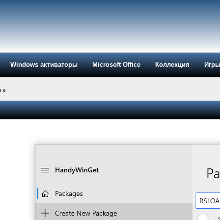
Windows активаторы
Microsoft Office
Коллекция
Игр
ы
»