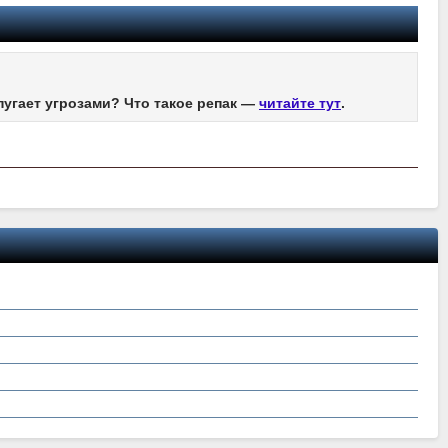
пугает угрозами? Что такое репак —
читайте тут
.