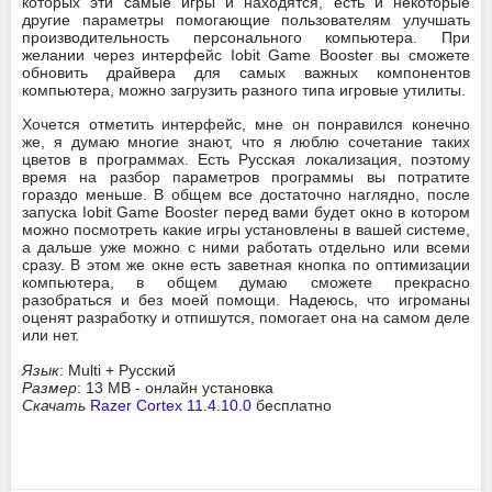
которых эти самые игры и находятся, есть и некоторые
другие параметры помогающие пользователям улучшать
производительность персонального компьютера. При
желании через интерфейс Iobit Game Booster вы сможете
обновить драйвера для самых важных компонентов
компьютера, можно загрузить разного типа игровые утилиты.
Хочется отметить интерфейс, мне он понравился конечно
же, я думаю многие знают, что я люблю сочетание таких
цветов в программах. Есть Русская локализация, поэтому
время на разбор параметров программы вы потратите
гораздо меньше. В общем все достаточно наглядно, после
запуска Iobit Game Booster перед вами будет окно в котором
можно посмотреть какие игры установлены в вашей системе,
а дальше уже можно с ними работать отдельно или всеми
сразу. В этом же окне есть заветная кнопка по оптимизации
компьютера, в общем думаю сможете прекрасно
разобраться и без моей помощи. Надеюсь, что игроманы
оценят разработку и отпишутся, помогает она на самом деле
или нет.
Язык
: Multi + Русский
Размер
: 13 MB - онлайн установка
Скачать
Razer Cortex 11.4.10.0
бесплатно