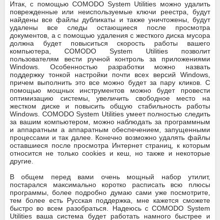
Итак, с помощью COMODO System Utilities можно удалить
поврежденные или неиспользуемые ключи реестра, будут
найдены все файлы дубликаты и также уничтожены, будут
удалены все следы остающиеся после просмотра
документов, а с помощью удаления с жесткого диска мусора
должна будет повыситься скорость работы вашего
компьютера, COMODO System Utilities позволит
пользователям вести ручной контроль за приложениями
Windows. Особенностью разработки можно назвать
поддержку тонкой настройки почти всех версий Windows,
причем выполнить это все можно будет за пару кликов. С
помощью мощных инструментов можно будет провести
оптимизацию системы, увеличить свободное место на
жестком диске и повысить общую стабильность работы
Windows. COMODO System Utilities умеет полностью следить
за вашим компьютером, можно наблюдать за программным
и аппаратным а аппаратным обеспечением, запущенными
процессами и так далее. Конечно возможно удалять файлы
оставшиеся после просмотра Интернет страниц, к которым
относится не только cookies и кеш, но также и некоторые
другие.
В общем перед вами очень мощный набор утилит,
постарался максимально коротко расписать всю плюсы
программы, более подробно думаю сами уже посмотрите,
тем более есть Русская поддержка, мне кажется сможете
быстро во всем разобраться. Надеюсь с COMODO System
Utilities ваша система будет работать намного быстрее и