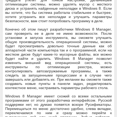
оптимизации системы, можно удалять мусор с жесткого
диска и устранять найденные неполадки в Windows 8. Если
вы хотите, что бы система работала стабильнее и быстрее,
хотите устранить все неполадки и улучшить параметры
безопасности, вам стоит попробовать программу в деле.
Конечно об этом пишут разработчики Windows 8 Manager,
сам проверить ее в деле не имею возможности. После
установки и запуска инструмента, вы сможете улучшить
общую производительность операционной системы, можно
будет просматривать довольно точные данные как об
аппаратной части компьютера так и о программной, если на
жестком диске будут какие-то мусорные файлы, все можно
будет найти и удалить. Windows 8 Manager позволит
изменить внешний вид операционной системы, есть
инструменты по оптимизации реестра, можно
контролировать автозагружаемые программы, а также
следить за запущенными процессами и в случае чего
завершать или добавлять их. При желании вы сможете также
создавать новые пункты в панели задач, редактировать
контекстное меню, настраивать параметры рабочего стола.
Windows 8 Manager имеет схожий со всеми остальными
программами от этого разработчика интерфейсом. Русской
поддержки нет, но думаю появятся вскоре Русификаторы.
Перемещаться по меню достаточно удобно, слева вкладки,
переключаемся по ним и сразу можно перейти к
выполнению той или иной операции. Забыл добавить,