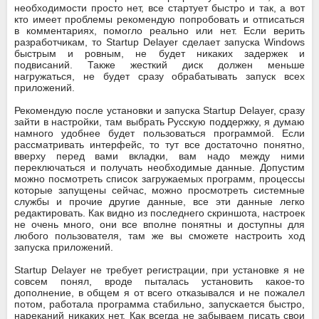
необходимости просто нет, все стартует быстро и так, а вот
кто имеет проблемы рекомендую попробовать и отписаться
в комментариях, помогло реально или нет. Если верить
разработчикам, то Startup Delayer сделает запуска Windows
быстрым и ровным, не будет никаких задержек и
подвисаний. Также жесткий диск должен меньше
нагружаться, не будет сразу обрабатывать запуск всех
приложений.
Рекомендую после установки и запуска Startup Delayer, сразу
зайти в настройки, там выбрать Русскую поддержку, я думаю
намного удобнее будет пользоваться программой. Если
рассматривать интерфейс, то тут все достаточно понятно,
вверху перед вами вкладки, вам надо между ними
переключаться и получать необходимые данные. Допустим
можно посмотреть список загружаемых программ, процессы
которые запущены сейчас, можно просмотреть системные
службы и прочие другие данные, все эти данные легко
редактировать. Как видно из последнего скриншота, настроек
не очень много, они все вполне понятны и доступны для
любого пользователя, там же вы сможете настроить ход
запуска приложений.
Startup Delayer не требует регистрации, при установке я не
совсем понял, вроде пыталась установить какое-то
дополнение, в общем я от всего отказывался и не пожалел
потом, работала программа стабильно, запускается быстро,
нареканий никаких нет. Как всегда не забываем писать свои