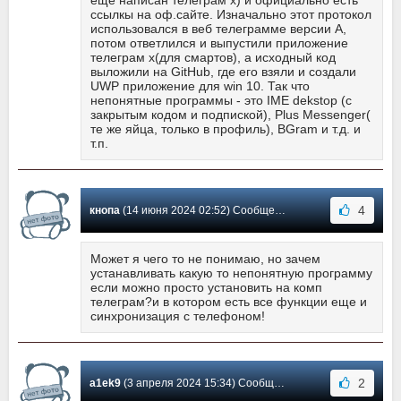
ещё написан телеграм х) и официально есть
ссылкы на оф.сайте. Изначально этот протокол
использовался в веб телеграмме версии А,
потом ответлился и выпустили приложение
телеграм х(для смартов), а исходный код
выложили на GitHub, где его взяли и создали
UWP приложение для win 10. Так что
непонятные программы - это IME dekstop (с
закрытым кодом и подпиской), Plus Messenger(
те же яйца, только в профиль), BGram и т.д. и
т.п.
4
кнопа
(14 июня 2024 02:52) Сообщение #19
Может я чего то не понимаю, но зачем
устанавливать какую то непонятную программу
если можно просто установить на комп
телеграм?и в котором есть все функции еще и
синхронизация с телефоном!
2
a1ek9
(3 апреля 2024 15:34) Сообщение #18