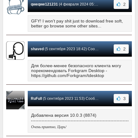
2
qweqwe121231
(4 февраля 2024 05:07) Сообщение #14
GFY! I won't pay shit just to download free soft,
better go browse some other sites...
2
shaved
(5 сентября 2023 18:42) Сообщение #13
Для более-менее безопасного клиента могу
порекомендовать Forkgram Desktop -
https://github.com/Forkgram/tdesktop
3
RuFull
(5 сентября 2023 11:53) Сообщение #12
Добавлена версия 10.0.3 (8874)
Очень приятно, Царь!