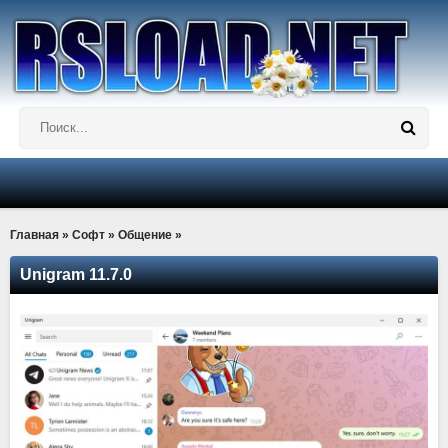
Главная
»
Софт
»
Общение
»
Unigram 11.7.0