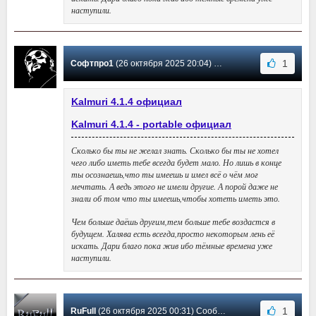
наступили.
1
Софтпро1
(26 октября 2025 20:04) Сообщение #34
Kalmuri 4.1.4 официал
Kalmuri 4.1.4 - portable официал
Сколько бы ты не желал знать. Сколько бы ты не хотел
чего либо иметь тебе всегда будет мало. Но лишь в конце
ты осознаешь,что ты имеешь и имел всё о чём мог
мечтать. А ведь этого не имели другие. А порой даже не
знали об том что ты имеешь,чтобы хотеть иметь это.
Чем больше даёшь другим,тем больше тебе воздастся в
будущем. Халява есть всегда,просто некоторым лень её
искать. Дари благо пока жив ибо тёмные времена уже
наступили.
1
RuFull
(26 октября 2025 00:31) Сообщение #33