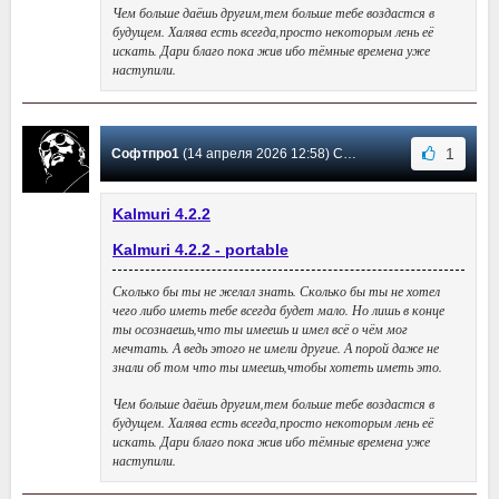
Чем больше даёшь другим,тем больше тебе воздастся в
будущем. Халява есть всегда,просто некоторым лень её
искать. Дари благо пока жив ибо тёмные времена уже
наступили.
1
Софтпро1
(14 апреля 2026 12:58) Сообщение #42
Kalmuri 4.2.2
Kalmuri 4.2.2 - portable
Сколько бы ты не желал знать. Сколько бы ты не хотел
чего либо иметь тебе всегда будет мало. Но лишь в конце
ты осознаешь,что ты имеешь и имел всё о чём мог
мечтать. А ведь этого не имели другие. А порой даже не
знали об том что ты имеешь,чтобы хотеть иметь это.
Чем больше даёшь другим,тем больше тебе воздастся в
будущем. Халява есть всегда,просто некоторым лень её
искать. Дари благо пока жив ибо тёмные времена уже
наступили.