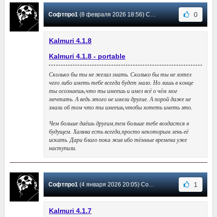
0
Софтпро1
(8 февраля 2026 18:56) Сообщение #38
Kalmuri 4.1.8
Kalmuri 4.1.8 - portable
Сколько бы ты не желал знать. Сколько бы ты не хотел
чего либо иметь тебе всегда будет мало. Но лишь в конце
ты осознаешь,что ты имеешь и имел всё о чём мог
мечтать. А ведь этого не имели другие. А порой даже не
знали об том что ты имеешь,чтобы хотеть иметь это.
Чем больше даёшь другим,тем больше тебе воздастся в
будущем. Халява есть всегда,просто некоторым лень её
искать. Дари благо пока жив ибо тёмные времена уже
наступили.
1
Софтпро1
(4 января 2026 20:05) Сообщение #37
Kalmuri 4.1.7