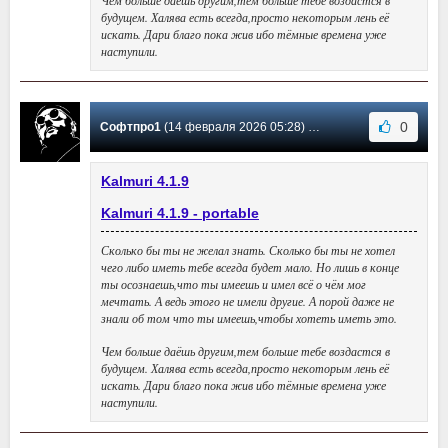
будущем. Халява есть всегда,просто некоторым лень её
искать. Дари благо пока жив ибо тёмные времена уже
наступили.
0
Софтпро1
(14 февраля 2026 05:28) Сообщение #39
Kalmuri 4.1.9
Kalmuri 4.1.9 - portable
Сколько бы ты не желал знать. Сколько бы ты не хотел
чего либо иметь тебе всегда будет мало. Но лишь в конце
ты осознаешь,что ты имеешь и имел всё о чём мог
мечтать. А ведь этого не имели другие. А порой даже не
знали об том что ты имеешь,чтобы хотеть иметь это.
Чем больше даёшь другим,тем больше тебе воздастся в
будущем. Халява есть всегда,просто некоторым лень её
искать. Дари благо пока жив ибо тёмные времена уже
наступили.