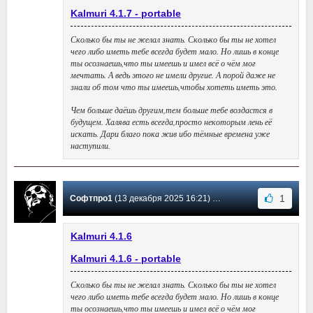
Kalmuri 4.1.7 - portable
Сколько бы ты не желал знать. Сколько бы ты не хотел
чего либо иметь тебе всегда будет мало. Но лишь в конце
ты осознаешь,что ты имеешь и имел всё о чём мог
мечтать. А ведь этого не имели другие. А порой даже не
знали об том что ты имеешь,чтобы хотеть иметь это.
Чем больше даёшь другим,тем больше тебе воздастся в
будущем. Халява есть всегда,просто некоторым лень её
искать. Дари благо пока жив ибо тёмные времена уже
наступили.
1
Софтпро1
(13 декабря 2025 16:21) Сообщение #36
Kalmuri 4.1.6
Kalmuri 4.1.6 - portable
Сколько бы ты не желал знать. Сколько бы ты не хотел
чего либо иметь тебе всегда будет мало. Но лишь в конце
ты осознаешь,что ты имеешь и имел всё о чём мог