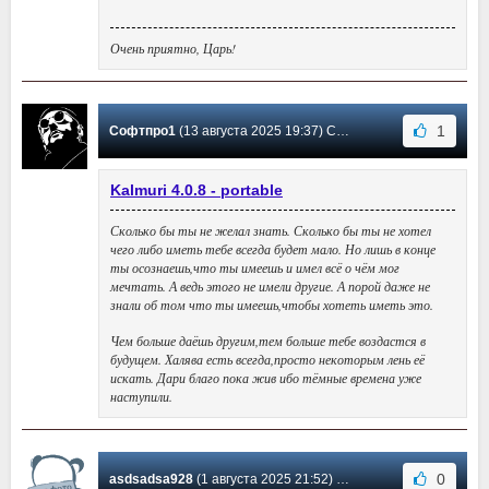
Очень приятно, Царь!
1
Софтпро1
(13 августа 2025 19:37) Сообщение #26
Kalmuri 4.0.8 - portable
Сколько бы ты не желал знать. Сколько бы ты не хотел
чего либо иметь тебе всегда будет мало. Но лишь в конце
ты осознаешь,что ты имеешь и имел всё о чём мог
мечтать. А ведь этого не имели другие. А порой даже не
знали об том что ты имеешь,чтобы хотеть иметь это.
Чем больше даёшь другим,тем больше тебе воздастся в
будущем. Халява есть всегда,просто некоторым лень её
искать. Дари благо пока жив ибо тёмные времена уже
наступили.
0
asdsadsa928
(1 августа 2025 21:52) Сообщение #25