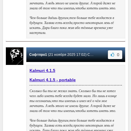
мечтать. А ведь этого не имели другие. А порой даже не
знали об том что ты имеешь,чтобы хотеть иметь это.
Чем больше даёшь другим,тем больше тебе воздастся в
будущем. Халява есть всегда,просто некоторым лень её
искать. Дари благо пока жив ибо тёмные времена уже
наступили.
0
Софтпро1
(21 ноября 2025 17:02) Сообщение #35
Kalmuri 4.1.5
Kalmuri 4.1.5 - portable
Сколько бы ты не желал знать. Сколько бы ты не хотел
чего либо иметь тебе всегда будет мало. Но лишь в конце
ты осознаешь,что ты имеешь и имел всё о чём мог
мечтать. А ведь этого не имели другие. А порой даже не
знали об том что ты имеешь,чтобы хотеть иметь это.
Чем больше даёшь другим,тем больше тебе воздастся в
будущем. Халява есть всегда,просто некоторым лень её
искать. Дари благо пока жив ибо тёмные времена уже