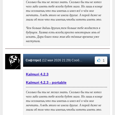
Сколько бы ты не желал знать. Сколько бы ты не хотел
чего либо иметь тебе всегда будет мало. Но лишь в конце
ты осознаешь,что ты имеешь и имел всё о чём мог
мечтать. А ведь этого не имели другие. А порой даже не
знали об том что ты имеешь,чтобы хотеть иметь это.
Чем больше даёшь другим,тем больше тебе воздастся в
будущем. Халява есть всегда,просто некоторым лень её
искать. Дари благо пока жив ибо тёмные времена уже
наступили.
1
Софтпро1
(12 мая 2026 21:29) Сообщение #43
Kalmuri 4.2.3
Kalmuri 4.2.3 - portable
Сколько бы ты не желал знать. Сколько бы ты не хотел
чего либо иметь тебе всегда будет мало. Но лишь в конце
ты осознаешь,что ты имеешь и имел всё о чём мог
мечтать. А ведь этого не имели другие. А порой даже не
знали об том что ты имеешь,чтобы хотеть иметь это.