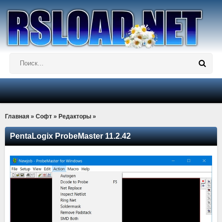
Главная
»
Софт
»
Редакторы
»
PentaLogix ProbeMaster 11.2.42