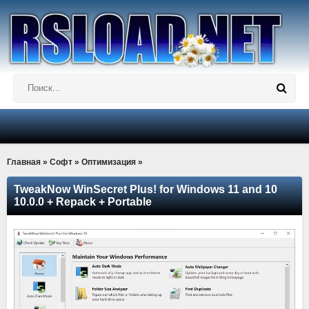
Главная
»
Софт
»
Оптимизация
»
TweakNow WinSecret Plus! for Windows 11 and 10
10.0.0 + Repack + Portable