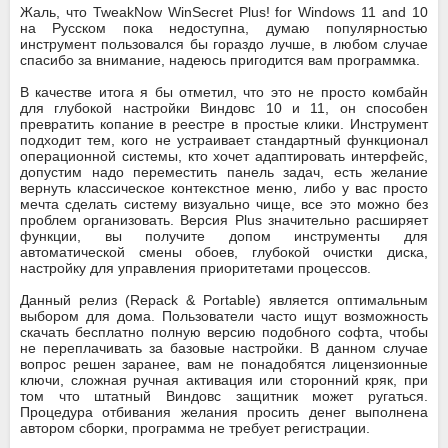
Жаль, что TweakNow WinSecret Plus! for Windows 11 and 10
на Русском пока недоступна, думаю популярностью
инструмент пользовался бы гораздо лучше, в любом случае
спасибо за внимание, надеюсь пригодится вам программка.
В качестве итога я бы отметил, что это не просто комбайн
для глубокой настройки Виндовс 10 и 11, он способен
превратить копание в реестре в простые клики. Инструмент
подходит тем, кого не устраивает стандартный функционал
операционной системы, кто хочет адаптировать интерфейс,
допустим надо переместить панель задач, есть желание
вернуть классическое контекстное меню, либо у вас просто
мечта сделать систему визуально чище, все это можно без
проблем организовать. Версия Plus значительно расширяет
функции, вы получите допом инструменты для
автоматической смены обоев, глубокой очистки диска,
настройку для управления приоритетами процессов.
Данный релиз (Repack & Portable) является оптимальным
выбором для дома. Пользователи часто ищут возможность
скачать бесплатно полную версию подобного софта, чтобы
не переплачивать за базовые настройки. В данном случае
вопрос решен заранее, вам не понадобятся лицензионные
ключи, сложная ручная активация или сторонний кряк, при
том что штатный Виндовс защитник может ругаться.
Процедура отбивания желания просить денег выполнена
автором сборки, программа не требует регистрации.