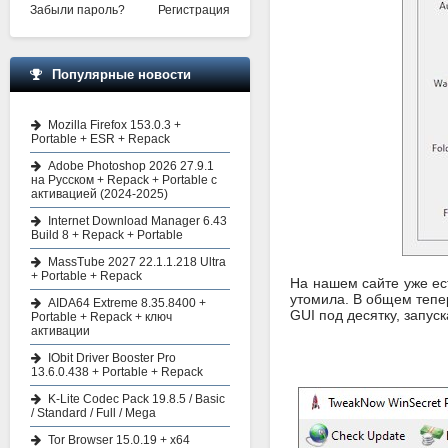
Забыли пароль?
Регистрация
Популярные новости
Mozilla Firefox 153.0.3 +
Portable + ESR + Repack
Adobe Photoshop 2026 27.9.1
на Русском + Repack + Portable с
активацией (2024-2025)
Internet Download Manager 6.43
Build 8 + Repack + Portable
MassTube 2027 22.1.1.218 Ultra
+ Portable + Repack
На нашем сайте уже е
утомила. В общем тепе
AIDA64 Extreme 8.35.8400 +
GUI под десятку, запус
Portable + Repack + ключ
активации
IObit Driver Booster Pro
13.6.0.438 + Portable + Repack
K-Lite Codec Pack 19.8.5 / Basic
/ Standard / Full / Mega
Tor Browser 15.0.19 + x64