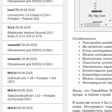
Обновления для NOD32
(4 881)
Ivan775
09.08.2026
uTorrent Pro 3.6.0 Build 47254 +
Portable + Repack
(69)
0eck
09.08.2026
Bitdefender Internet Security 2017
Build 21.0.21.976
(2 474)
Особенности:
Настройки разде
wowan62
09.08.2026
Вы можете измен
Обновления для NOD32
(4 881)
Есть инструмент
Можно оптимизи
Выполнить полн
wowan62
09.08.2026
Очистить систе
Обновления для NOD32
(4 881)
Настроить пара
Естественно раб
MrKAI
09.08.2026
Благодаря катег
GetPixelColor 3.39 + Portable + x64
Можно поиграть
(397)
Активация не тр
Жаль, что TweakNow Wi
MrKAI
09.08.2026
лучше, в любом случае
StaticDesktopRuler 1.02 + Portable
на Русском
(397)
В качестве итога я бы 
клики. Инструмент под
MrKAI
09.08.2026
надо переместить пане