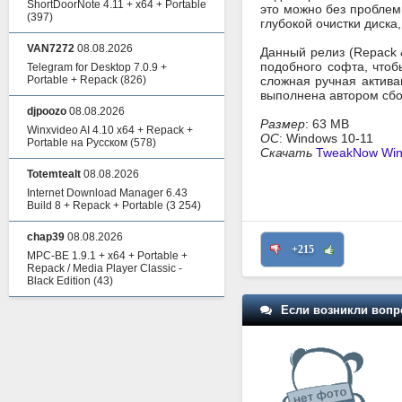
ShortDoorNote 4.11 + x64 + Portable
это можно без проблем
(397)
глубокой очистки диска
VAN7272
08.08.2026
Данный релиз (Repack 
подобного софта, чтоб
Telegram for Desktop 7.0.9 +
Portable + Repack
(826)
сложная ручная актива
выполнена автором сбо
djpoozo
08.08.2026
Размер
: 63 MB
Winxvideo AI 4.10 x64 + Repack +
ОС
: Windows 10-11
Portable на Русском
(578)
Скачать
TweakNow WinS
Totemtealt
08.08.2026
Internet Download Manager 6.43
Build 8 + Repack + Portable
(3 254)
chap39
08.08.2026
+215
MPC-BE 1.9.1 + x64 + Portable +
Repack / Media Player Classic -
Black Edition
(43)
Если возникли вопр