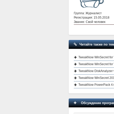
Группа: Журналист
Регистрация: 15.05.2018
Звание: Свой человек
Читайте также по тем
TweakNow WinSecret for 
TweakNow WinSecret for 
TweakNow DiskAnalyzer 
TweakNow WinSecret 2012
TweakNow PowerPack 4.6
Обсуждение програм