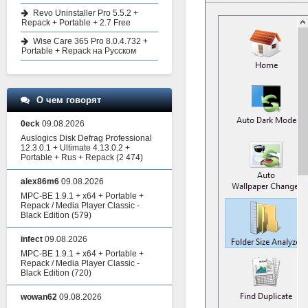
Revo Uninstaller Pro 5.5.2 +
Repack + Portable + 2.7 Free
Wise Care 365 Pro 8.0.4.732 +
Portable + Repack на Русском
О чем говорят
0eck
09.08.2026
Auslogics Disk Defrag Professional
12.3.0.1 + Ultimate 4.13.0.2 +
Portable + Rus + Repack
(2 474)
alex86m6
09.08.2026
MPC-BE 1.9.1 + x64 + Portable +
Repack / Media Player Classic -
Black Edition
(579)
infect
09.08.2026
MPC-BE 1.9.1 + x64 + Portable +
Repack / Media Player Classic -
Black Edition
(720)
wowan62
09.08.2026