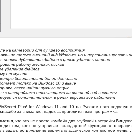
ле на категории для лучшего восприятия
ять не только внешний вид Windows, но и персонализировать 
 поиска дубликатов файлов с целью удалить лишние
ровать работу жестких дисков
ое удаление файлов
му от мусора
метры безопасности более детально
отает только на Виндовс 10 и выше
ориям, легко найти нужную опцию
ся с настройками отвечающими за внешний вид системы
ебуется дополнительная, в репак версиях все работает
nSecret Plus! for Windows 11 and 10 на Русском пока недоступ
 спасибо за внимание, надеюсь пригодится вам программка.
отметил, что это не просто комбайн для глубокой настройки Виндов
ходит тем, кого не устраивает стандартный функционал операци
ль задач, есть желание вернуть классическое контекстное меню, л