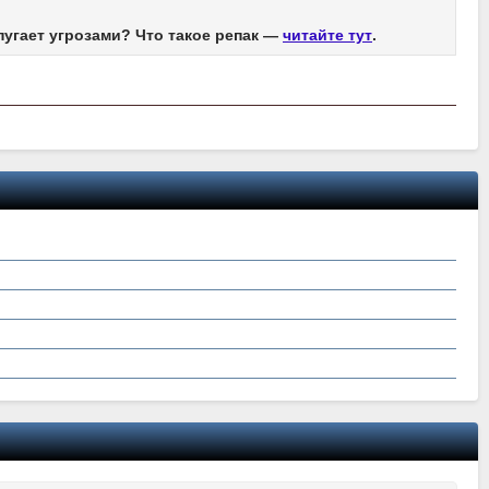
пугает угрозами? Что такое репак —
читайте тут
.