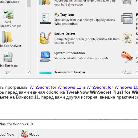
сть программы
WinSecret for Windows 11
и
WinSecret for Windows 1
рь перед вами единая оболочка
TweakNow WinSecret Plus! for Wi
каете на Виндовс 11, перед вами другая история, внешне практичес