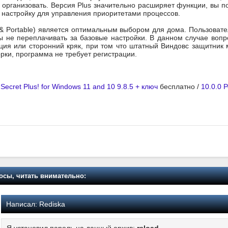
 организовать. Версия Plus значительно расширяет функции, вы 
, настройку для управления приоритетами процессов.
& Portable) является оптимальным выбором для дома. Пользовате
ы не переплачивать за базовые настройки. В данном случае воп
ция или сторонний кряк, при том что штатный Виндовс защитник 
рки, программа не требует регистрации.
ecret Plus! for Windows 11 and 10 9.8.5 + ключ
бесплатно /
10.0.0 
осы, читать внимательно:
Написал:
Rediska
Я установил пароль на данный архив:
rsload