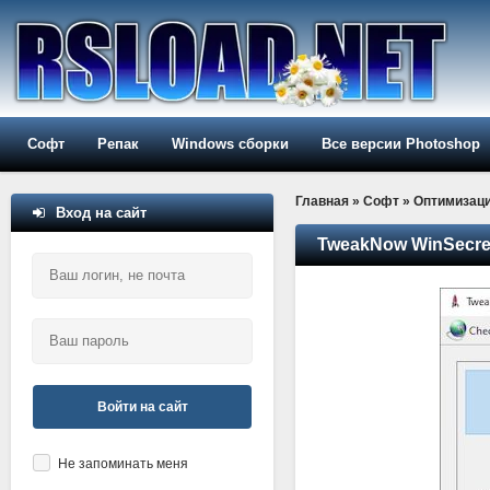
Софт
Репак
Windows сборки
Все версии Photoshop
Главная
»
Софт
»
Оптимизац
Вход на сайт
TweakNow WinSecret 
Войти на сайт
Не запоминать меня