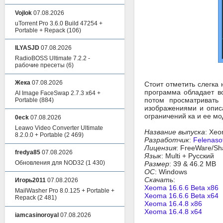
Vojlok
07.08.2026
uTorrent Pro 3.6.0 Build 47254 +
Portable + Repack
(106)
ILYASJD
07.08.2026
RadioBOSS Ultimate 7.2.2 -
рабочие пресеты
(6)
Жека
07.08.2026
Стоит отметить слегка
программа обладает в
AI Image FaceSwap 2.7.3 x64 +
потом просматривать
Portable
(884)
изображениями и описа
ограничений ка и ее м
0eck
07.08.2026
Leawo Video Converter Ultimate
Название выпуска
: Xeo
8.2.0.0 + Portable
(2 469)
Разработчик
:
Felenaso
Лицензия
: FreeWare/S
fredya85
07.08.2026
Язык
: Multi + Русский
Обновления для NOD32
(1 430)
Размер
: 39 & 46.2 MB
ОС
: Windows
Скачать
:
Игорь2011
07.08.2026
Xeoma 16.6.6 Beta x86
MailWasher Pro 8.0.125 + Portable +
Xeoma 16.6.6 Beta x64
Repack
(2 481)
Xeoma 16.4.8 x86
Xeoma 16.4.8 x64
iamcasinoroyal
07.08.2026