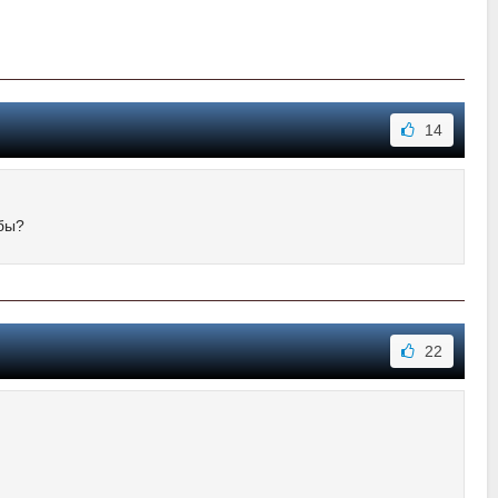
14
 бы?
22