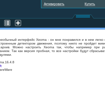
 необычный интерфейс Xeoma - он мне понравился и в нем легко 
строенным детектором движения, поэтому никто не пройдет мим
 архив. Можно настроить Xeoma так, чтобы например при р
нием. Так как версия пробная, то все настройки будут сбрасыва
одулями.
ma.16.4.8
ft
hareWare