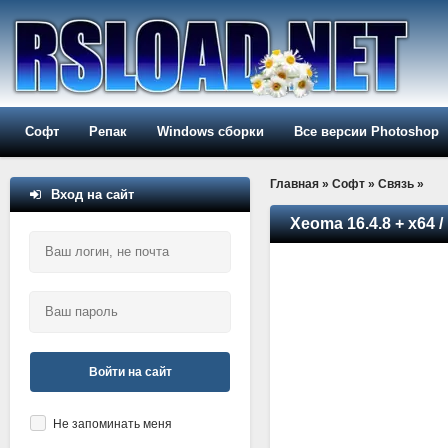
Софт
Репак
Windows сборки
Все версии Photoshop
Главная
»
Софт
»
Связь
»
Вход на сайт
Xeoma 16.4.8 + x64 / 
Войти на сайт
Не запоминать меня