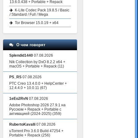
13.6.0.438 + Portable + Repack
K-Lite Codec Pack 19.8.5 / Basic
/ Standard / Full / Mega
Tor Browser 15.0.19 + x64
О чем говорят
Splendid1440
07.08.2026
Nik Collection by DxO 8.2.2 x64 +
macOS + Portable + Repack
(11)
PS_RS
07.08.2026
PTC Creo 13.4.0.0 + HelpCenter +
12.4.4.0 + 10.0.11
(67)
1eEo2RvN
07.08.2026
Adobe Photoshop 2026 27.9.1 на
Русском + Repack + Portable с
активацией (2024-2025)
(359)
RubertoKavalli
07.08.2026
uTorrent Pro 3.6.0 Build 47254 +
Portable + Repack
(256)