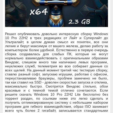
Решил опубликовать довольно интересную сборку Windows
10 Pro 22H2 в трех редакциях от Лайт и Суперлайт до
Ультралайт, в целом думаю смысл их понятен, все они
легкие и берут максимум от вашего железа, делаю работу за
компьютером более удобной. Естественно в первую очередь
сборка создавалась для слабых ПК, которые не могут
нормально взаимодействовать с оригинальными образами
Виндовс, слишком много там напичкано левых программ,
неуклюжих служб, телеметрия во всю собирает данные со
всех щелей. На данный момент третий час тестирую сборку,
ставлю разный софт, запускаю игрушки, работаю с офисом,
переустанавливаю браузеры, проблем замечено не было,
так как ставил на SSD - доволен скоростью запуска и отклика,
максимально быстро. Смотрится Виндовс стильно, обои
красивые и с темной темой отлично сочетаются. Если
решите скачать Windows 10 Pro 22H2 Lite бесплатно без
торрент раздач, по ссылкам ниже это легко сделать и
получить оптимизированную систему с небольшим набором
программ для гибкого взаимодействия, образ ISO занимает
всего чуть более 2 гигабайт, записывается стандартными