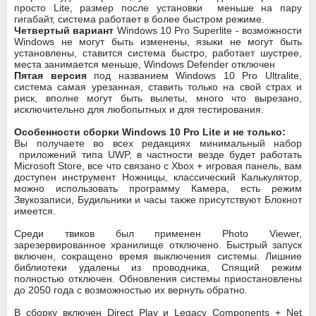
просто Lite, размер после установки меньше на пару
гигабайт, система работает в более быстром режиме.
Четвертый вариант
Windows 10 Pro Superlite - возможности
Windows не могут быть изменены, языки не могут быть
установлены, ставится система быстро, работает шустрее,
места занимается меньше, Windows Defender отключен
Пятая версия
под названием Windows 10 Pro Ultralite,
система самая урезанная, ставить только на свой страх и
риск, вполне могут быть вылеты, много что вырезано,
исключительно для любопытных и для тестирования.
Особенности сборки Windows 10 Pro Lite и не только:
Вы получаете во всех редакциях минимальный набор
приложений типа UWP, в частности везде будет работать
Microsoft Store, все что связано с Xbox + игровая панель, вам
доступен инструмент Ножницы, классический Калькулятор,
можно использовать программу Камера, есть режим
Звукозаписи, Будильники и часы также присутствуют Блокнот
имеется.
Среди твиков был применен Photo Viewer,
зарезервированное хранилище отключено. Быстрый запуск
включен, сокращено время выключения системы. Лишние
библиотеки удалены из проводника, Спящий режим
полностью отключен. Обновления системы приостановлены
до 2050 года с возможностью их вернуть обратно.
В сборку включен Direct Play и Legacy Components + Net