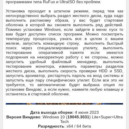
программами типа RuFus и UltraISO без проблем.
Установка проходит в штатном режиме, перед тем как
непосредственно выбрать раздел жесткого диска, куда надо
выполнить распаковку образа, у вас будет стартовая
оболочка в которой вы сможете выполнить ряд действий.
Помимо установки Windows, если зайдете в меню пуск то
вам будет доступен список программ. Можно посмотреть
температуру процессора, узнать все в целом о вашем
железе, запустить командную строку, выполнить быстрый
поиск через специализированную утилиту, выполнить
тестирование оперативной памяти если имеются
подозрения на некорректную работу с ее стороны, можно
запустить удобный файловый менеджер, выполнить
тестирование монитора, изменить параметры разделов
жесткого диска, выполнить скорость проверки HDD и SSD,
запустить архиватор, рестартнуть пароль на вход системы и
запустить еще пару специфических утилит. Если все это не
требуется, то автоматически будет выбрана опция по
установке Виндовс, а если нужно, нажмите любую клавишу и
останетесь в стартовой оболочке.
Дата выхода сборки
: 4 июня 2023
Версия Виндовс
: Windows 10 (
19045.3031
) Lite+Super+Ultra
Tech
Разрядность
: x64 / 64 бита