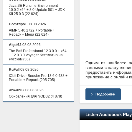
Java SE Runtime Environment
10.0.2 x64 + 8.0 Update 501 + JDK
Kit 25.0.3
(22 624)
Софтпро1
08.08.2026
AIMP 5.40.2722 + Portable +
Repack + Mega
(22 624)
Algol62
08.08.2026
The Bat! Professional 12.3.0.0 + x64
+ 12.0.3.0 Voyager бесплатно на
Русском
(56)
Одним из наиболее по
важными с наступление
RuFull
08.08.2026
предоставить информац
IObit Driver Booster Pro 13.6.0.438 +
приложение с онлайн ка
Portable + Repack
(295 705)
wowan62
08.08.2026
Подробнее
Обновления для NOD32
(4 878)
Listen Audiobook Playe