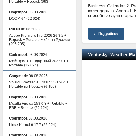
Portable + Repack
(693)
Business Calendar 2 P
календарь в Android.
Софтпро1
08.08.2026
способные лучше орган
DOOM 64
(22 624)
RuFull
08.08.2026
Подробнее
Adobe Premiere Pro 2026 26.3.2 +
Repack + Portable + x64 на Русском
(295 705)
Ventusky: Weather Ma
Софтпро1
08.08.2026
МойОфис Стандартный 2022.01 +
Portable
(22 624)
Ganymede
08.08.2026
Vivaldi Browser 8.1.4087.55 + x64 +
Portable на Русском
(6 496)
Софтпро1
08.08.2026
Mozilla Firefox 153.0.3 + Portable +
ESR + Repack
(22 624)
Софтпро1
08.08.2026
Linux Kernel 6.17.7
(22 624)
Софтпро1
08.08.2026