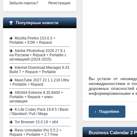
Забыли пароль?
Регистрация
Популярные новости
Mozilla Firefox 153.0.3 +
Portable + ESR + Repack
Adobe Photoshop 2026 27.9.1
на Русском + Repack + Portable с
активацией (2024-2025)
Internet Download Manager 6.43
Build 7 + Repack + Portable
Вы устали от неожид
MassTube 2027 22.1.1.218 Ultra
неожиданностями и по
+ Portable + Repack
дорожных опасностей 
AIDA64 Extreme 8.35.8400 +
информированными и в
Portable + Repack + ключ
активации
K-Lite Codec Pack 19.8.5 / Basic
Подробнее
/ Standard / Full / Mega
Tor Browser 15.0.19 + x64
Revo Uninstaller Pro 5.5.2 +
Business Calendar 2 Pr
Repack + Portable + 2.7 Free