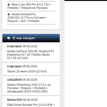
Wise Care 365 Pro 8.0.4.732 +
Portable + Repack на Русском
Adobe Acrobat Pro
2026.001.21779 на Русском +
Repack + x64 + Portable
О чем говорят
Софтпро1
08.08.2026
Nvidia GeForce 565.90 / Nvidia RTX
Enterprise 517.40 / Nvidia Studio
517.40
(22 624)
Софтпро1
08.08.2026
Steam 18 июня 2024
(22 624)
1eEo2RvN
08.08.2026
Adobe Photoshop 2026 27.9.1 на
Русском + Repack + Portable с
активацией (2024-2025)
(360)
Nemec555
08.08.2026
IObit Driver Booster Pro 13.6.0.438 +