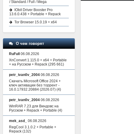
/ Standard / Full / Mega
IObit Driver Booster Pro
13.6.0.438 + Portable + Repack
Tor Browser 15.0.19 + x64
О чем говорят
RuFull
06.08.2026
XnConvert 1.115.0 + x64 + Portable
+ на Русском + Repack
(295 661)
petr_ivan0v_2004
06.08.2026
Скачать Microsoft Office 2024 +
ключ активации без торрент -
16.0.17932.20884 (2026.07)
(4)
petr_ivan0v_2004
06.08.2026
WinRAR 7.23 для Виндовс на
Русском + Repack + Portable
(4)
mek_asd_
06.08.2026
RegCool 3.1.0.2 + Portable +
Repack
(132)