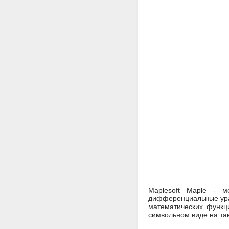
Maplesoft Maple - 
дифференциальные урав
математических функц
символьном виде на та