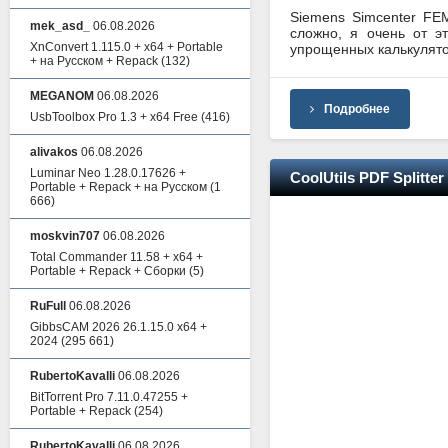
Siemens Simcenter FE
mek_asd_
06.08.2026
сложно, я очень от э
XnConvert 1.115.0 + x64 + Portable
упрощенных калькулято
+ на Русском + Repack
(132)
MEGANOM
06.08.2026
Подробнее
UsbToolbox Pro 1.3 + x64 Free
(416)
alivakos
06.08.2026
Luminar Neo 1.28.0.17626 +
CoolUtils PDF Splitter
Portable + Repack + на Русском
(1
666)
moskvin707
06.08.2026
Total Commander 11.58 + x64 +
Portable + Repack + Сборки
(5)
RuFull
06.08.2026
GibbsCAM 2026 26.1.15.0 x64 +
2024
(295 661)
RubertoKavalli
06.08.2026
BitTorrent Pro 7.11.0.47255 +
Portable + Repack
(254)
RubertoKavalli
06.08.2026