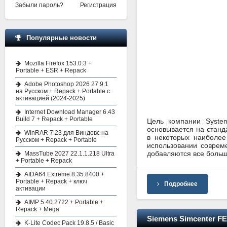
Забыли пароль?
Регистрация
Популярные новости
Mozilla Firefox 153.0.3 +
Portable + ESR + Repack
Adobe Photoshop 2026 27.9.1
на Русском + Repack + Portable с
активацией (2024-2025)
Internet Download Manager 6.43
Build 7 + Repack + Portable
Цель компании System
основывается на станд
WinRAR 7.23 для Виндовс на
в некоторых наиболее
Русском + Repack + Portable
использовании соврем
добавляются все больш
MassTube 2027 22.1.1.218 Ultra
+ Portable + Repack
AIDA64 Extreme 8.35.8400 +
Portable + Repack + ключ
Подробнее
активации
AIMP 5.40.2722 + Portable +
Repack + Mega
Siemens Simcenter F
K-Lite Codec Pack 19.8.5 / Basic