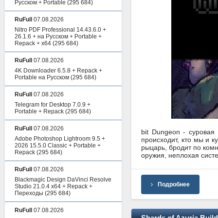
Русском + Portable
(295 684)
RuFull
07.08.2026
Nitro PDF Professional 14.43.6.0 +
26.1.6 + на Русском + Portable +
Repack + x64
(295 684)
RuFull
07.08.2026
4K Downloader 6.5.8 + Repack +
Portable на Русском
(295 684)
RuFull
07.08.2026
Telegram for Desktop 7.0.9 +
Portable + Repack
(295 684)
RuFull
07.08.2026
bit Dungeon - суровая
Adobe Photoshop Lightroom 9.5 +
происходит, кто мы и к
2026 15.5.0 Classic + Portable +
рыцарь, бродит по комн
Repack
(295 684)
оружия, неплохая систе
RuFull
07.08.2026
Blackmagic Design DaVinci Resolve
Подробнее
Studio 21.0.4 x64 + Repack +
Переходы
(295 684)
RuFull
07.08.2026
Shards of Azuria Build