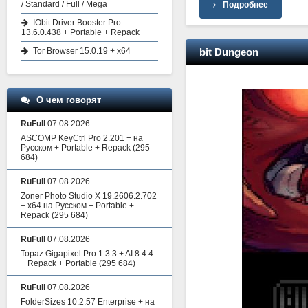
/ Standard / Full / Mega
Подробнее
IObit Driver Booster Pro
13.6.0.438 + Portable + Repack
bit Dungeon
Tor Browser 15.0.19 + x64
О чем говорят
RuFull
07.08.2026
ASCOMP KeyCtrl Pro 2.201 + на
Русском + Portable + Repack
(295
684)
RuFull
07.08.2026
Zoner Photo Studio X 19.2606.2.702
+ x64 на Русском + Portable +
Repack
(295 684)
RuFull
07.08.2026
Topaz Gigapixel Pro 1.3.3 + AI 8.4.4
+ Repack + Portable
(295 684)
RuFull
07.08.2026
FolderSizes 10.2.57 Enterprise + на