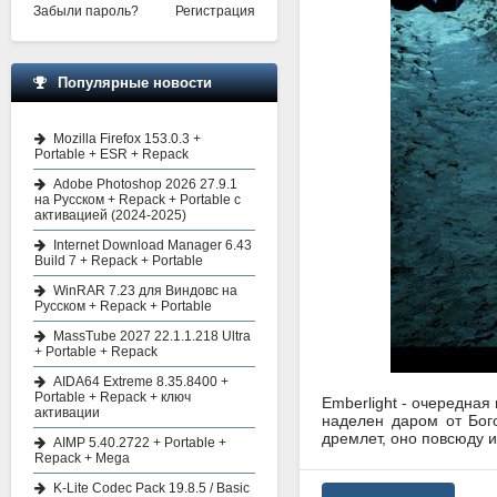
Забыли пароль?
Регистрация
Популярные новости
Mozilla Firefox 153.0.3 +
Portable + ESR + Repack
Adobe Photoshop 2026 27.9.1
на Русском + Repack + Portable с
активацией (2024-2025)
Internet Download Manager 6.43
Build 7 + Repack + Portable
WinRAR 7.23 для Виндовс на
Русском + Repack + Portable
MassTube 2027 22.1.1.218 Ultra
+ Portable + Repack
AIDA64 Extreme 8.35.8400 +
Portable + Repack + ключ
Emberlight - очередная
активации
наделен даром от Бог
дремлет, оно повсюду и
AIMP 5.40.2722 + Portable +
Repack + Mega
K-Lite Codec Pack 19.8.5 / Basic