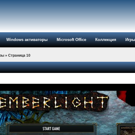
Windows активаторы
Microsoft Office
Коллекция
Игр
ры
» Страница 10