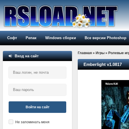
Софт
Репак
Windows сборки
Все версии Photoshop
Главная
»
Игры
»
Ролевые иг
Вход на сайт
Emberlight v1.0817
Войти на сайт
Не запоминать меня